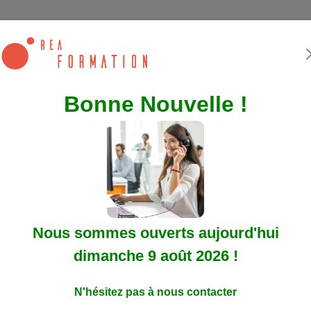
Bonne Nouvelle !
CP Rapide et
 Démarrez Dès
hui !
est simple
e formation :
Nous sommes ouverts aujourd'hui
ement
dimanche 9 août 2026 !
z Vous
ythme
N'hésitez pas à nous contacter